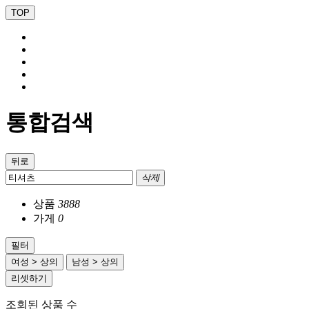
TOP
통합검색
뒤로
삭제
상품
3888
가게
0
필터
여성 > 상의
남성 > 상의
리셋하기
조회된 상품 수