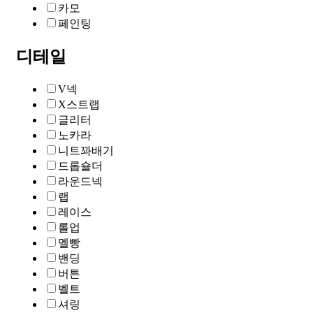
카모
페인팅
디테일
V넥
X스트랩
글리터
노카라
니트꽈배기
드롭숄더
라운드넥
랩
레이스
롤업
멜빵
밴딩
버튼
벨트
셔링