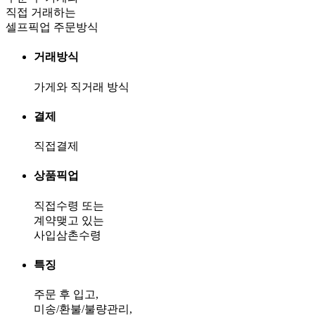
직접 거래하는
셀프픽업 주문방식
거래방식
가게와 직거래 방식
결제
직접결제
상품픽업
직접수령 또는
계약맺고 있는
사입삼촌수령
특징
주문 후 입고,
미송/환불/불량관리,