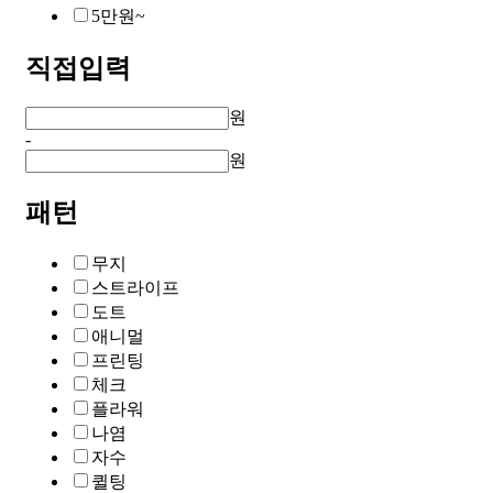
5만원~
직접입력
원
-
원
패턴
무지
스트라이프
도트
애니멀
프린팅
체크
플라워
나염
자수
퀼팅