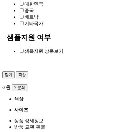
대한민국
중국
베트남
기타국가
샘플지원 여부
샘플지원 상품보기
닫기
픽샵
0
원
?
문의
색상
사이즈
상품 상세정보
반품·교환·환불