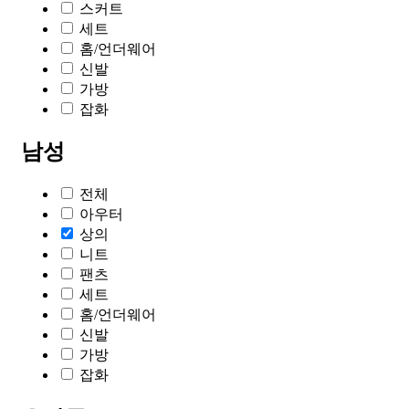
스커트
세트
홈/언더웨어
신발
가방
잡화
남성
전체
아우터
상의
니트
팬츠
세트
홈/언더웨어
신발
가방
잡화