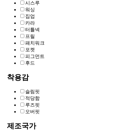
시스루
워싱
집업
카라
터틀넥
프릴
패치워크
포켓
피그먼트
후드
착용감
슬림핏
적당함
루즈핏
오버핏
제조국가