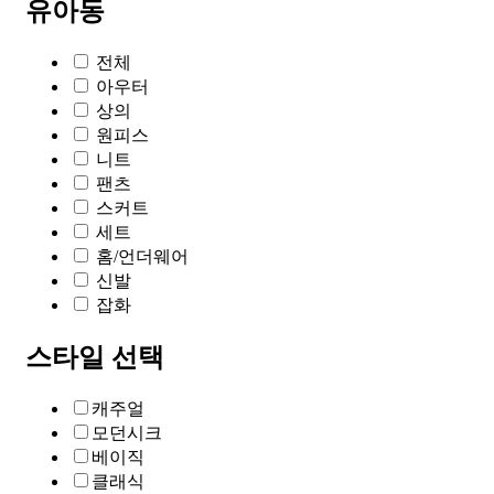
유아동
전체
아우터
상의
원피스
니트
팬츠
스커트
세트
홈/언더웨어
신발
잡화
스타일 선택
캐주얼
모던시크
베이직
클래식