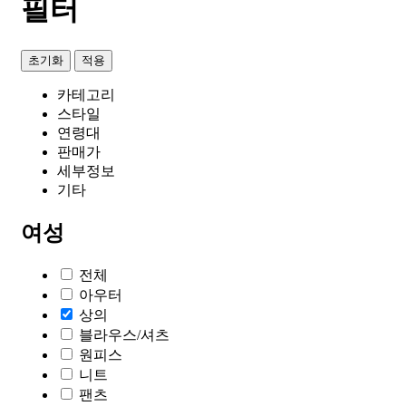
필터
초기화
적용
카테고리
스타일
연령대
판매가
세부정보
기타
여성
전체
아우터
상의
블라우스/셔츠
원피스
니트
팬츠