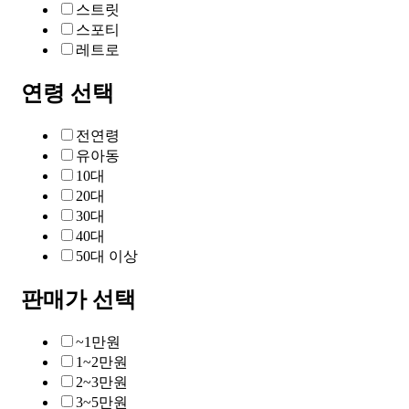
스트릿
스포티
레트로
연령 선택
전연령
유아동
10대
20대
30대
40대
50대 이상
판매가 선택
~1만원
1~2만원
2~3만원
3~5만원