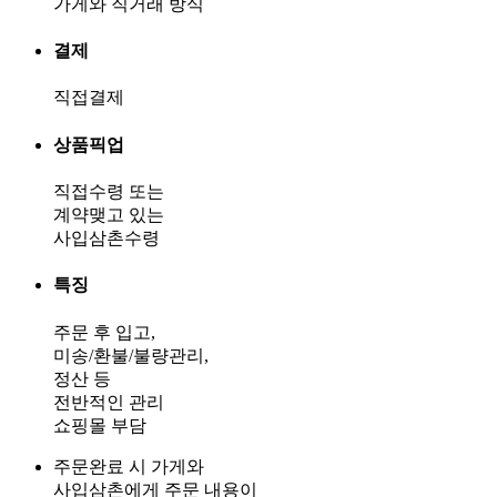
가게와 직거래 방식
결제
직접결제
상품픽업
직접수령 또는
계약맺고 있는
사입삼촌수령
특징
주문 후 입고,
미송/환불/불량관리,
정산 등
전반적인 관리
쇼핑몰 부담
주문완료 시 가게와
사입삼촌에게 주문 내용이