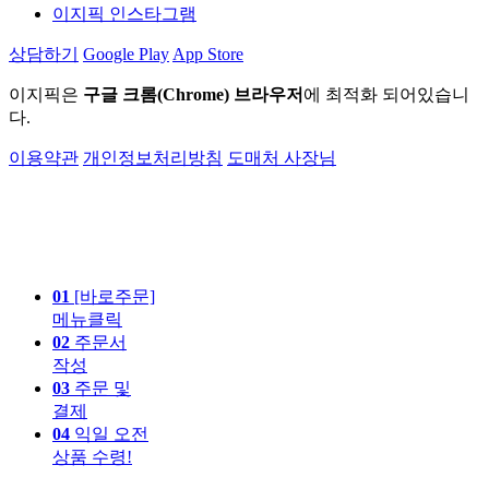
이지픽 인스타그램
상담하기
Google Play
App Store
이지픽은
구글 크롬(Chrome) 브라우저
에 최적화 되어있습니
다.
이용약관
개인정보처리방침
도매처 사장님
01
[바로주문]
메뉴클릭
02
주문서
작성
03
주문 및
결제
04
익일 오전
상품 수령!