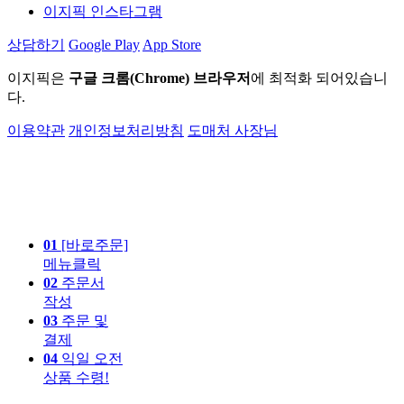
이지픽 인스타그램
상담하기
Google Play
App Store
이지픽은
구글 크롬(Chrome) 브라우저
에 최적화 되어있습니
다.
이용약관
개인정보처리방침
도매처 사장님
01
[바로주문]
메뉴클릭
02
주문서
작성
03
주문 및
결제
04
익일 오전
상품 수령!