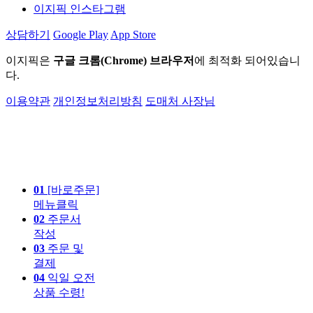
이지픽 인스타그램
상담하기
Google Play
App Store
이지픽은
구글 크롬(Chrome) 브라우저
에 최적화 되어있습니
다.
이용약관
개인정보처리방침
도매처 사장님
01
[바로주문]
메뉴클릭
02
주문서
작성
03
주문 및
결제
04
익일 오전
상품 수령!