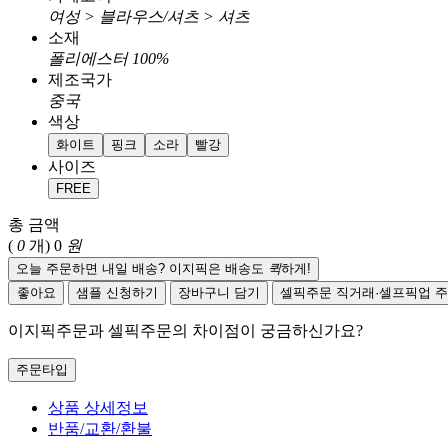
여성 > 블라우스/셔츠 > 셔츠
소재
폴리에스터 100%
제조국가
중국
색상
화이트
핑크
소라
빨강
사이즈
FREE
총 금액
(
0
개)
0
원
오늘 주문하면 내일 배송? 이지픽은 배송도
퀵
하게!
좋아요
샘플 신청하기
장바구니 담기
셀픽주문
직거래·셀프픽업 
이지픽주문과 셀픽주문의 차이점이 궁금하신가요?
주문타입
상품 상세정보
반품/교환/환불