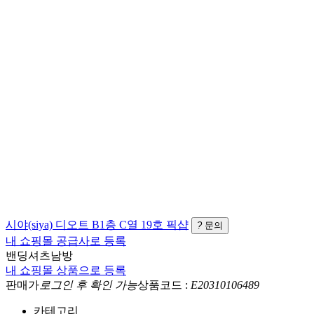
시야(siya)
디오트 B1층 C열 19호
픽샵
?
문의
내 쇼핑몰 공급사로 등록
밴딩셔츠남방
내 쇼핑몰 상품으로 등록
판매가
로그인 후 확인 가능
상품코드 :
E20310106489
카테고리