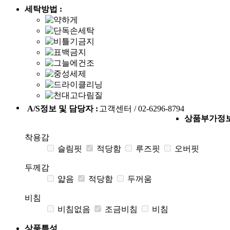
세탁방법 :
A/S정보 및 담당자 :
고객센터 / 02-6296-8794
상품부가정
착용감
슬림핏
적당함
루즈핏
오버핏
두께감
얇음
적당함
두꺼움
비침
비침없음
조금비침
비침
상품특성