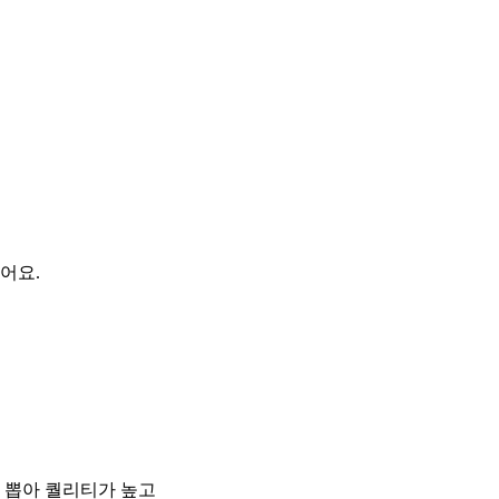
어요.
 뽑아 퀄리티가 높고