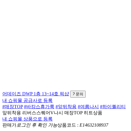
어데이즈
DWP 1층 13~14호
픽샵
?
문의
내 쇼핑몰 공급사로 등록
#매장TOP
#바캉스휴가룩
#앞뒤착용
#여름나시
#하이퀄리티
앞뒤착용 리버스스퀘어V나시 매장TOP 히트상품
내 쇼핑몰 상품으로 등록
판매가
로그인 후 확인 가능
상품코드 :
E14632108937