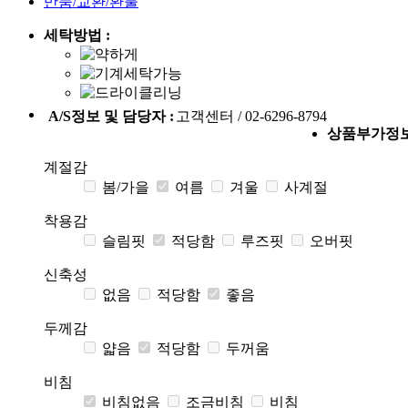
반품/교환/환불
세탁방법 :
A/S정보 및 담당자 :
고객센터 / 02-6296-8794
상품부가정
계절감
봄/가을
여름
겨울
사계절
착용감
슬림핏
적당함
루즈핏
오버핏
신축성
없음
적당함
좋음
두께감
얇음
적당함
두꺼움
비침
비침없음
조금비침
비침