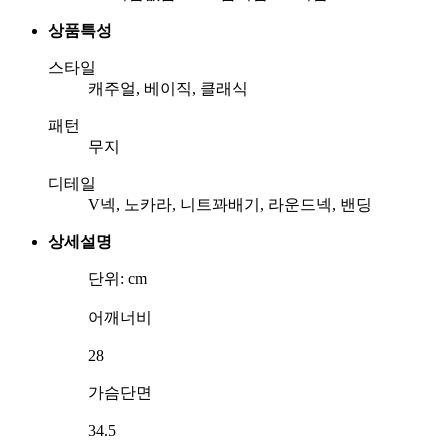
상품특성
스타일
캐주얼, 베이직, 클래식
패턴
무지
디테일
V넥, 노카라, 니트꽈배기, 라운드넥, 밴딩
상세설명
단위: cm
어깨너비
28
가슴단면
34.5