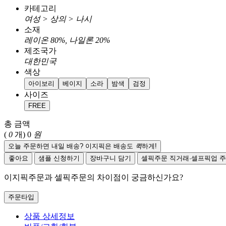
카테고리
여성 > 상의 > 나시
소재
레이온 80%, 나일론 20%
제조국가
대한민국
색상
아이보리
베이지
소라
밤색
검정
사이즈
FREE
총 금액
(
0
개)
0
원
오늘 주문하면 내일 배송? 이지픽은 배송도
퀵
하게!
좋아요
샘플 신청하기
장바구니 담기
셀픽주문
직거래·셀프픽업 
이지픽주문과 셀픽주문의 차이점이 궁금하신가요?
주문타입
상품 상세정보