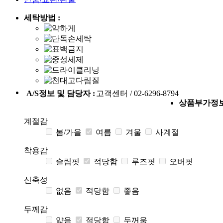
세탁방법 :
A/S정보 및 담당자 :
고객센터 / 02-6296-8794
상품부가정
계절감
봄/가을
여름
겨울
사계절
착용감
슬림핏
적당함
루즈핏
오버핏
신축성
없음
적당함
좋음
두께감
얇음
적당함
두꺼움