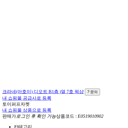
크라네(아호이)
디오트 B1층 j열 7호
픽샵
?
문의
내 쇼핑몰 공급사로 등록
토이퍼프자켓
내 쇼핑몰 상품으로 등록
판매가
로그인 후 확인 가능
상품코드 :
E0519010902
카테고리