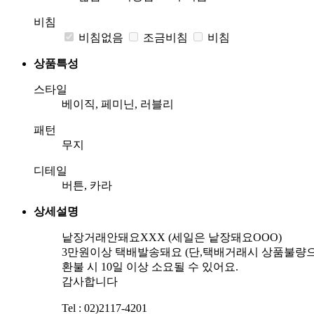
비침
비침없음
조금비침
비침
상품특성
스타일
베이직, 페미닌, 러블리
패턴
무지
디테일
버튼, 카라
상세설명
낱장거래안돼요XXX (세일은 낱장돼요OOO)
3만원이상 택배발송돼요 (단,택배거래시 상품불량으
환불 시 10일 이상 소요될 수 있어요.
감사합니다
Tel : 02)2117-4201