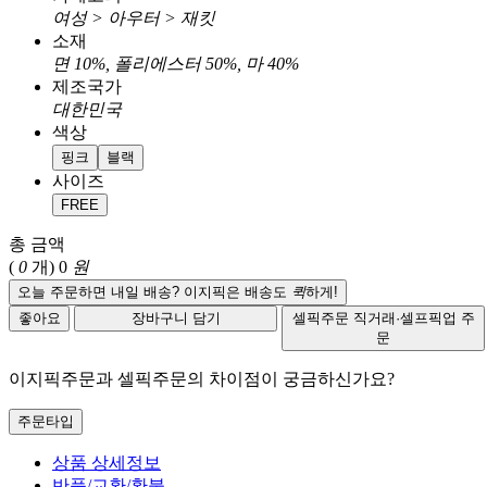
여성 > 아우터 > 재킷
소재
면 10%, 폴리에스터 50%, 마 40%
제조국가
대한민국
색상
핑크
블랙
사이즈
FREE
총 금액
(
0
개)
0
원
오늘 주문하면 내일 배송? 이지픽은 배송도
퀵
하게!
좋아요
장바구니 담기
셀픽주문
직거래·셀프픽업 주
문
이지픽주문과 셀픽주문의 차이점이 궁금하신가요?
주문타입
상품 상세정보
반품/교환/환불