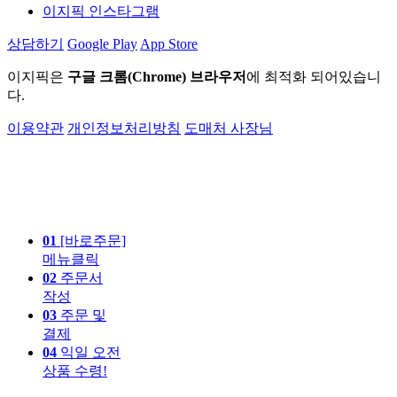
이지픽 인스타그램
상담하기
Google Play
App Store
이지픽은
구글 크롬(Chrome) 브라우저
에 최적화 되어있습니
다.
이용약관
개인정보처리방침
도매처 사장님
01
[바로주문]
메뉴클릭
02
주문서
작성
03
주문 및
결제
04
익일 오전
상품 수령!