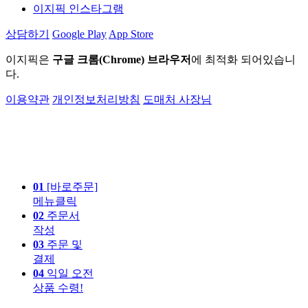
이지픽 인스타그램
상담하기
Google Play
App Store
이지픽은
구글 크롬(Chrome) 브라우저
에 최적화 되어있습니
다.
이용약관
개인정보처리방침
도매처 사장님
01
[바로주문]
메뉴클릭
02
주문서
작성
03
주문 및
결제
04
익일 오전
상품 수령!