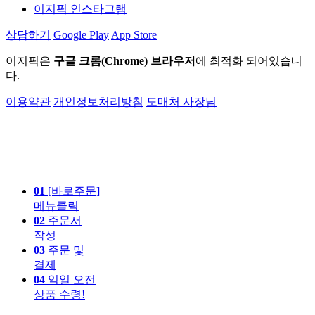
이지픽 인스타그램
상담하기
Google Play
App Store
이지픽은
구글 크롬(Chrome) 브라우저
에 최적화 되어있습니
다.
이용약관
개인정보처리방침
도매처 사장님
01
[바로주문]
메뉴클릭
02
주문서
작성
03
주문 및
결제
04
익일 오전
상품 수령!