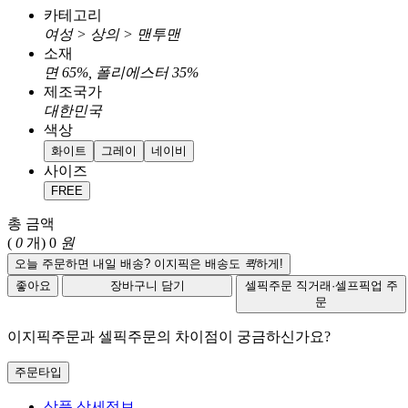
카테고리
여성 > 상의 > 맨투맨
소재
면 65%, 폴리에스터 35%
제조국가
대한민국
색상
화이트
그레이
네이비
사이즈
FREE
총 금액
(
0
개)
0
원
오늘 주문하면 내일 배송? 이지픽은 배송도
퀵
하게!
좋아요
장바구니 담기
셀픽주문
직거래·셀프픽업 주
문
이지픽주문과 셀픽주문의 차이점이 궁금하신가요?
주문타입
상품 상세정보