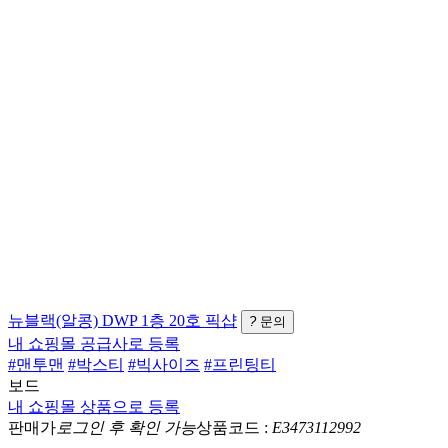
뉴블랙(알콩)
DWP 1층 20호
픽샵
?
문의
내 쇼핑몰 공급사로 등록
#맨투맨
#박스티
#빅사이즈
#프린팅티
보드
내 쇼핑몰 상품으로 등록
판매가
로그인 후 확인 가능
상품코드 :
E3473112992