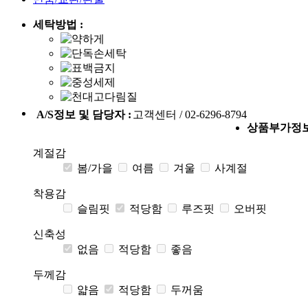
세탁방법 :
A/S정보 및 담당자 :
고객센터 / 02-6296-8794
상품부가정
계절감
봄/가을
여름
겨울
사계절
착용감
슬림핏
적당함
루즈핏
오버핏
신축성
없음
적당함
좋음
두께감
얇음
적당함
두꺼움