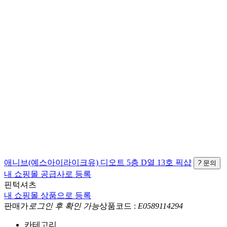
애니브(예스아이라이크유)
디오트 5층 D열 13호
픽샵
?
문의
내 쇼핑몰 공급사로 등록
핀턱셔츠
내 쇼핑몰 상품으로 등록
판매가
로그인 후 확인 가능
상품코드 :
E0589114294
카테고리