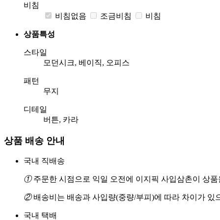
비침
비침없음
조금비침
비침
상품특성
스타일
모던시크, 베이직, 오피스
패턴
무지
디테일
버튼, 카라
상품 배송 안내
국내 직배송
①
주문한 시점으로 익일 오전에 이지픽 사입삼촌이 상품을
②
배송비는 배송과 사입량(중량/부피)에 따라 차이가 있
국내 택배