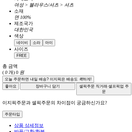
여성 > 블라우스/셔츠 > 셔츠
소재
면 100%
제조국가
대한민국
색상
네이비
소라
아이
사이즈
FREE
총 금액
(
0
개)
0
원
오늘 주문하면 내일 배송? 이지픽은 배송도
퀵
하게!
좋아요
장바구니 담기
셀픽주문
직거래·셀프픽업 주
문
이지픽주문과 셀픽주문의 차이점이 궁금하신가요?
주문타입
상품 상세정보
반품/교환/환불