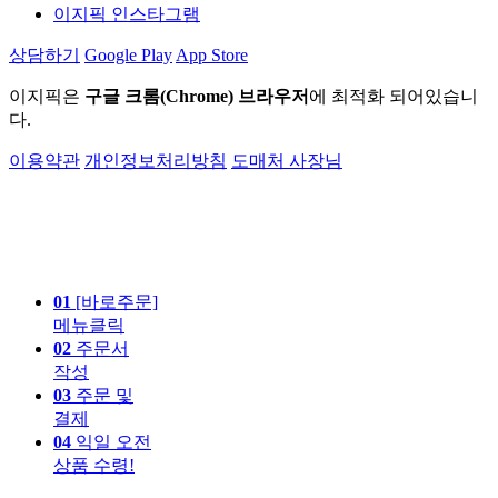
이지픽 인스타그램
상담하기
Google Play
App Store
이지픽은
구글 크롬(Chrome) 브라우저
에 최적화 되어있습니
다.
이용약관
개인정보처리방침
도매처 사장님
01
[바로주문]
메뉴클릭
02
주문서
작성
03
주문 및
결제
04
익일 오전
상품 수령!