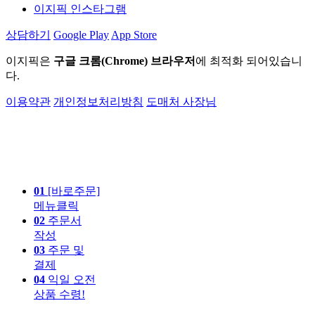
이지픽 인스타그램
상담하기
Google Play
App Store
이지픽은
구글 크롬(Chrome) 브라우저
에 최적화 되어있습니
다.
이용약관
개인정보처리방침
도매처 사장님
01
[바로주문]
메뉴클릭
02
주문서
작성
03
주문 및
결제
04
익일 오전
상품 수령!