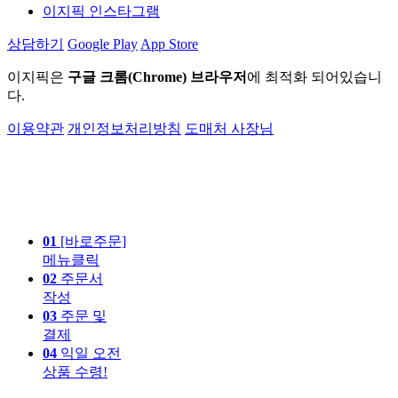
이지픽 인스타그램
상담하기
Google Play
App Store
이지픽은
구글 크롬(Chrome) 브라우저
에 최적화 되어있습니
다.
이용약관
개인정보처리방침
도매처 사장님
01
[바로주문]
메뉴클릭
02
주문서
작성
03
주문 및
결제
04
익일 오전
상품 수령!