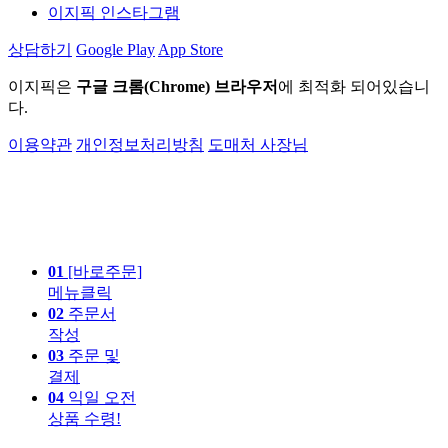
이지픽 인스타그램
상담하기
Google Play
App Store
이지픽은
구글 크롬(Chrome) 브라우저
에 최적화 되어있습니
다.
이용약관
개인정보처리방침
도매처 사장님
01
[바로주문]
메뉴클릭
02
주문서
작성
03
주문 및
결제
04
익일 오전
상품 수령!