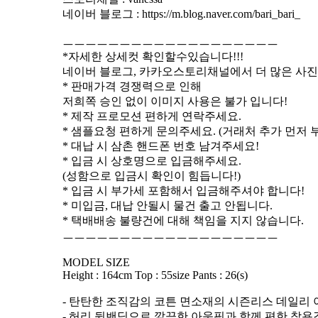
네이버 블로그 : https://m.blog.naver.com/bari_bari_
ㅡㅡㅡㅡㅡㅡㅡㅡㅡㅡㅡㅡㅡㅡㅡㅡㅡㅡㅡ
*자세한 상세컷 확인할수있습니다!!!
네이버 블로그, 카카오스토리채널에서 더 많은 사진
* 판매가격 경쟁력으로 인해
저희쪽 승인 없이 이미지 사용은 불가 입니다!
* 제작 프로모션 편하게 연락주세요.
* 샘플요청 편하게 문의주세요. (거래처 추가 먼저 
* 대납 시 삼촌 핸드폰 번호 남겨주세요!
* 입금 시 상호명으로 입금해주세요.
(성함으로 입금시 확인이 힘듭니다!)
* 입금 시 부가세 포함해서 입금해주셔야 합니다!
* 미입금, 대납 안될시 물건 출고 안됩니다.
* 택배배송 불량건에 대해 책임을 지지 않습니다.
ㅡㅡㅡㅡㅡㅡㅡㅡㅡㅡㅡㅡㅡㅡㅡㅡㅡㅡㅡ
MODEL SIZE
Height : 164cm Top : 55size Pants : 26(s)
- 탄탄한 조직감의 코튼 면소재의 시즌리스 데일리
- 허리 뒷밴딩으로 깔끔한 아웃핏과 함께 편한 착