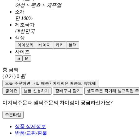
여성 > 팬츠 > 캐주얼
소재
면 100%
제조국가
대한민국
색상
아이보리
베이지
카키
블랙
사이즈
S
M
총 금액
(
0
개)
0
원
오늘 주문하면 내일 배송? 이지픽은 배송도
퀵
하게!
좋아요
샘플 신청하기
장바구니 담기
셀픽주문
직거래·셀프픽업 
이지픽주문과 셀픽주문의 차이점이 궁금하신가요?
주문타입
상품 상세정보
반품/교환/환불