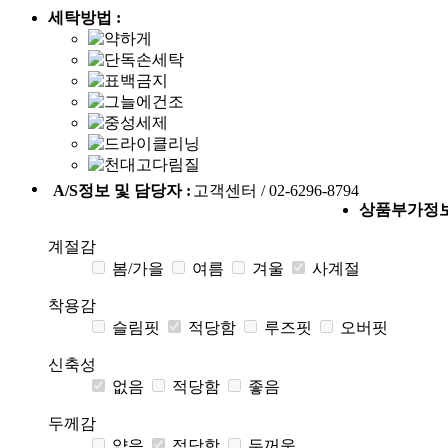
세탁방법 :
A/S정보 및 담당자 :
고객센터 / 02-6296-8794
상품부가정
계절감
봄/가을
여름
겨울
사계절
착용감
슬림핏
적당함
루즈핏
오버핏
신축성
없음
적당함
좋음
두께감
얇음
적당함
두꺼움