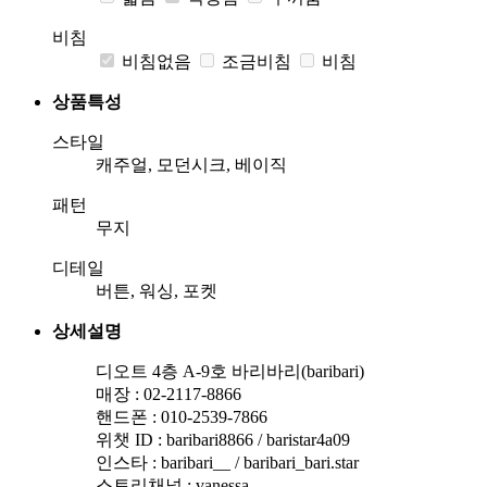
비침
비침없음
조금비침
비침
상품특성
스타일
캐주얼, 모던시크, 베이직
패턴
무지
디테일
버튼, 워싱, 포켓
상세설명
디오트 4층 A-9호 바리바리(baribari)
매장 : 02-2117-8866
핸드폰 : 010-2539-7866
위챗 ID : baribari8866 / baristar4a09
인스타 : baribari__ / baribari_bari.star
스토리채널 : vanessa