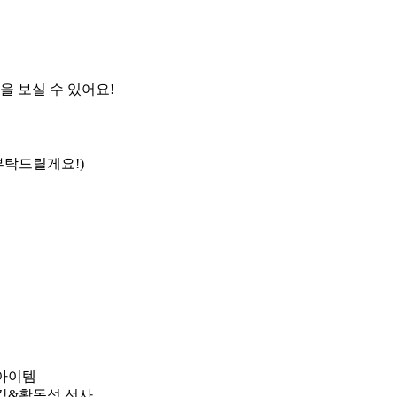
을 보실 수 있어요!
부탁드릴게요!)
 아이템
용감&활동성 선사