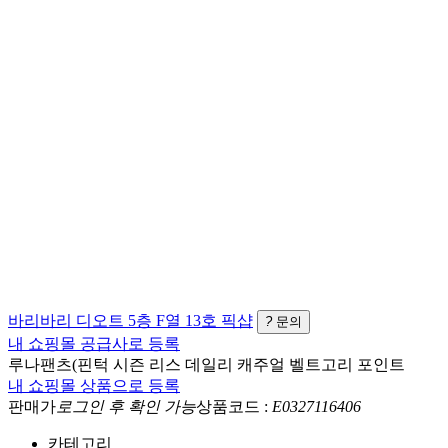
바리바리
디오트 5층 F열 13호
픽샵
?
문의
내 쇼핑몰 공급사로 등록
루나팬츠(핀턱 시즌 리스 데일리 캐주얼 벨트고리 포인트
내 쇼핑몰 상품으로 등록
판매가
로그인 후 확인 가능
상품코드 :
E0327116406
카테고리