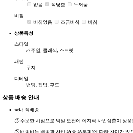
얇음
적당함
두꺼움
비침
비침없음
조금비침
비침
상품특성
스타일
캐주얼, 클래식, 스트릿
패턴
무지
디테일
밴딩, 집업, 후드
상품 배송 안내
국내 직배송
①
주문한 시점으로 익일 오전에 이지픽 사입삼촌이 상품을
②
배송비는 배송과 사입량(중량/부피)에 따라 차이가 있