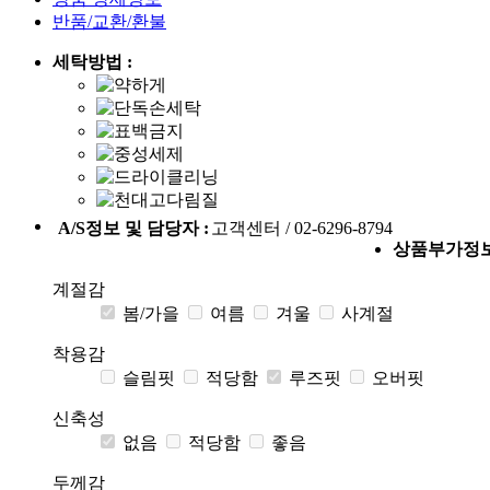
반품/교환/환불
세탁방법 :
A/S정보 및 담당자 :
고객센터 / 02-6296-8794
상품부가정
계절감
봄/가을
여름
겨울
사계절
착용감
슬림핏
적당함
루즈핏
오버핏
신축성
없음
적당함
좋음
두께감