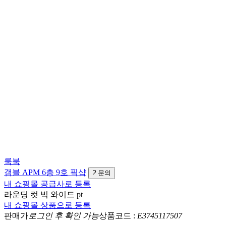
룩북
갬블
APM 6층 9호
픽샵
?
문의
내 쇼핑몰 공급사로 등록
라운딩 컷 빅 와이드 pt
내 쇼핑몰 상품으로 등록
판매가
로그인 후 확인 가능
상품코드 :
E3745117507