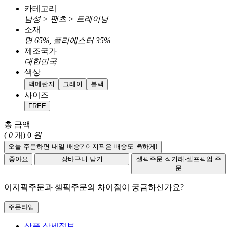
카테고리
남성 > 팬츠 > 트레이닝
소재
면 65%, 폴리에스터 35%
제조국가
대한민국
색상
백메란지
그레이
블랙
사이즈
FREE
총 금액
(
0
개)
0
원
오늘 주문하면 내일 배송? 이지픽은 배송도
퀵
하게!
좋아요
장바구니 담기
셀픽주문
직거래·셀프픽업 주
문
이지픽주문과 셀픽주문의 차이점이 궁금하신가요?
주문타입
상품 상세정보