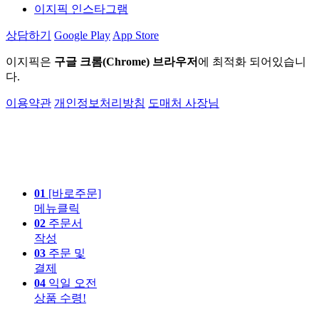
이지픽 인스타그램
상담하기
Google Play
App Store
이지픽은
구글 크롬(Chrome) 브라우저
에 최적화 되어있습니
다.
이용약관
개인정보처리방침
도매처 사장님
01
[바로주문]
메뉴클릭
02
주문서
작성
03
주문 및
결제
04
익일 오전
상품 수령!