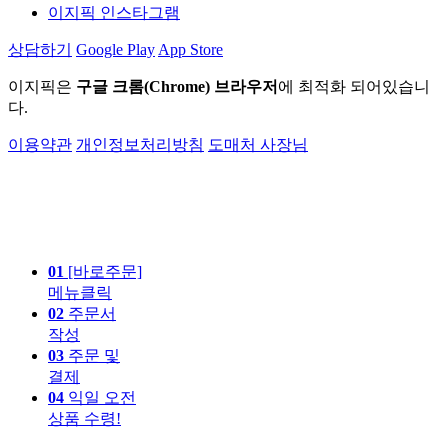
이지픽 인스타그램
상담하기
Google Play
App Store
이지픽은
구글 크롬(Chrome) 브라우저
에 최적화 되어있습니
다.
이용약관
개인정보처리방침
도매처 사장님
01
[바로주문]
메뉴클릭
02
주문서
작성
03
주문 및
결제
04
익일 오전
상품 수령!