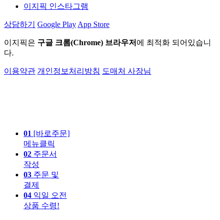
이지픽 인스타그램
상담하기
Google Play
App Store
이지픽은
구글 크롬(Chrome) 브라우저
에 최적화 되어있습니
다.
이용약관
개인정보처리방침
도매처 사장님
01
[바로주문]
메뉴클릭
02
주문서
작성
03
주문 및
결제
04
익일 오전
상품 수령!