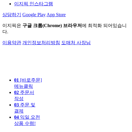
이지픽 인스타그램
상담하기
Google Play
App Store
이지픽은
구글 크롬(Chrome) 브라우저
에 최적화 되어있습니
다.
이용약관
개인정보처리방침
도매처 사장님
01
[바로주문]
메뉴클릭
02
주문서
작성
03
주문 및
결제
04
익일 오전
상품 수령!