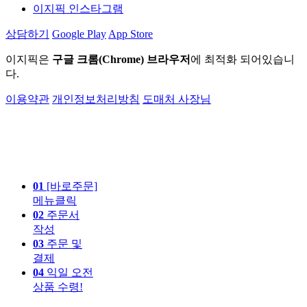
이지픽 인스타그램
상담하기
Google Play
App Store
이지픽은
구글 크롬(Chrome) 브라우저
에 최적화 되어있습니
다.
이용약관
개인정보처리방침
도매처 사장님
01
[바로주문]
메뉴클릭
02
주문서
작성
03
주문 및
결제
04
익일 오전
상품 수령!