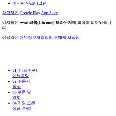
이지픽 인스타그램
상담하기
Google Play
App Store
이지픽은
구글 크롬(Chrome) 브라우저
에 최적화 되어있습니
다.
이용약관
개인정보처리방침
도매처 사장님
01
[바로주문]
메뉴클릭
02
주문서
작성
03
주문 및
결제
04
익일 오전
상품 수령!