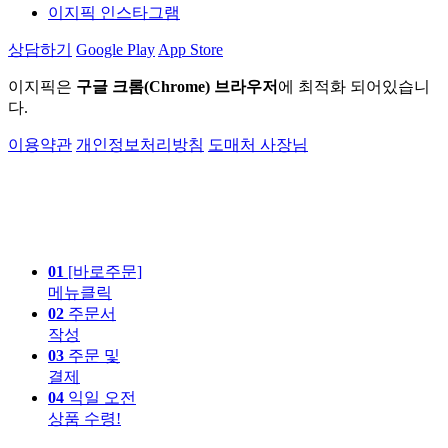
이지픽 인스타그램
상담하기
Google Play
App Store
이지픽은
구글 크롬(Chrome) 브라우저
에 최적화 되어있습니
다.
이용약관
개인정보처리방침
도매처 사장님
01
[바로주문]
메뉴클릭
02
주문서
작성
03
주문 및
결제
04
익일 오전
상품 수령!