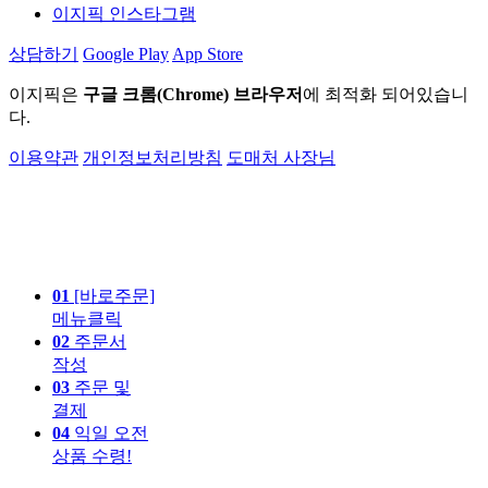
이지픽 인스타그램
상담하기
Google Play
App Store
이지픽은
구글 크롬(Chrome) 브라우저
에 최적화 되어있습니
다.
이용약관
개인정보처리방침
도매처 사장님
01
[바로주문]
메뉴클릭
02
주문서
작성
03
주문 및
결제
04
익일 오전
상품 수령!