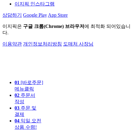
이지픽 인스타그램
상담하기
Google Play
App Store
이지픽은
구글 크롬(Chrome) 브라우저
에 최적화 되어있습니
다.
이용약관
개인정보처리방침
도매처 사장님
01
[바로주문]
메뉴클릭
02
주문서
작성
03
주문 및
결제
04
익일 오전
상품 수령!