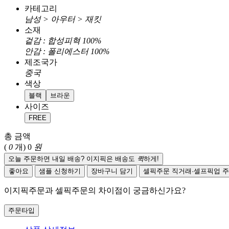
카테고리
남성 > 아우터 > 재킷
소재
겉감 : 합성피혁 100%
안감 : 폴리에스터 100%
제조국가
중국
색상
블랙
브라운
사이즈
FREE
총 금액
(
0
개)
0
원
오늘 주문하면 내일 배송? 이지픽은 배송도
퀵
하게!
좋아요
샘플 신청하기
장바구니 담기
셀픽주문
직거래·셀프픽업 
이지픽주문과 셀픽주문의 차이점이 궁금하신가요?
주문타입