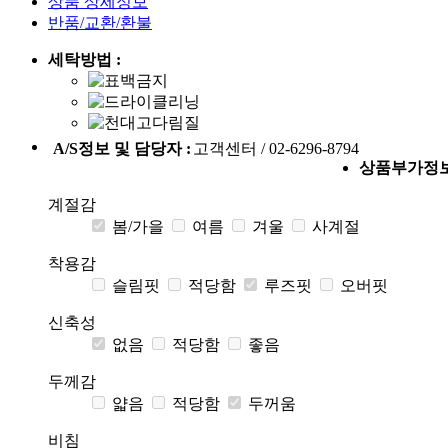
상품 상세정보
반품/교환/환불
세탁방법 :
A/S정보 및 담당자 :
고객센터 / 02-6296-8794
상품부가정
계절감
봄/가을
여름
겨울
사계절
착용감
슬림핏
적당함
루즈핏
오버핏
신축성
없음
적당함
좋음
두께감
얇음
적당함
두꺼움
비침