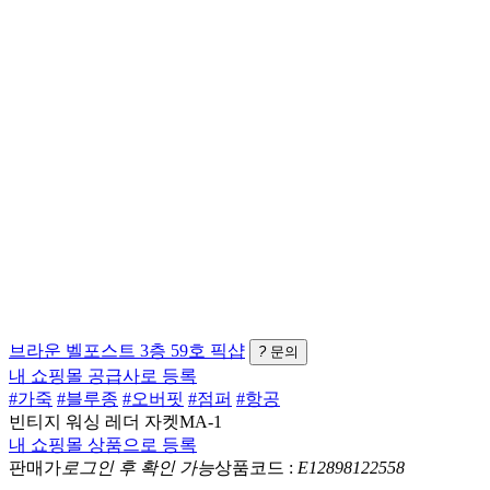
브라운
벨포스트 3층 59호
픽샵
?
문의
내 쇼핑몰 공급사로 등록
#가죽
#블루종
#오버핏
#점퍼
#항공
빈티지 워싱 레더 자켓MA-1
내 쇼핑몰 상품으로 등록
판매가
로그인 후 확인 가능
상품코드 :
E12898122558