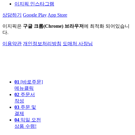
이지픽 인스타그램
상담하기
Google Play
App Store
이지픽은
구글 크롬(Chrome) 브라우저
에 최적화 되어있습니
다.
이용약관
개인정보처리방침
도매처 사장님
01
[바로주문]
메뉴클릭
02
주문서
작성
03
주문 및
결제
04
익일 오전
상품 수령!