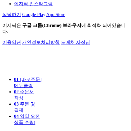
이지픽 인스타그램
상담하기
Google Play
App Store
이지픽은
구글 크롬(Chrome) 브라우저
에 최적화 되어있습니
다.
이용약관
개인정보처리방침
도매처 사장님
01
[바로주문]
메뉴클릭
02
주문서
작성
03
주문 및
결제
04
익일 오전
상품 수령!