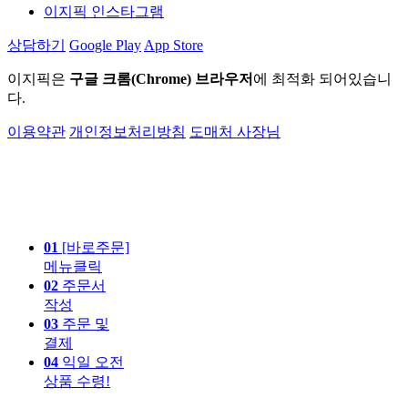
이지픽 인스타그램
상담하기
Google Play
App Store
이지픽은
구글 크롬(Chrome) 브라우저
에 최적화 되어있습니
다.
이용약관
개인정보처리방침
도매처 사장님
01
[바로주문]
메뉴클릭
02
주문서
작성
03
주문 및
결제
04
익일 오전
상품 수령!