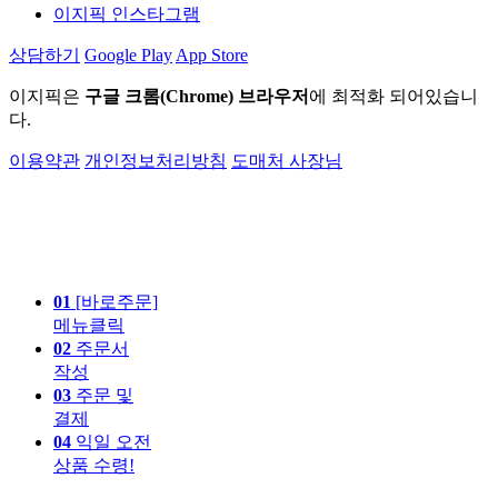
이지픽 인스타그램
상담하기
Google Play
App Store
이지픽은
구글 크롬(Chrome) 브라우저
에 최적화 되어있습니
다.
이용약관
개인정보처리방침
도매처 사장님
01
[바로주문]
메뉴클릭
02
주문서
작성
03
주문 및
결제
04
익일 오전
상품 수령!