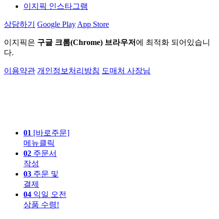
이지픽 인스타그램
상담하기
Google Play
App Store
이지픽은
구글 크롬(Chrome) 브라우저
에 최적화 되어있습니
다.
이용약관
개인정보처리방침
도매처 사장님
01
[바로주문]
메뉴클릭
02
주문서
작성
03
주문 및
결제
04
익일 오전
상품 수령!