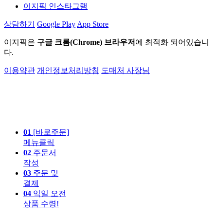
이지픽 인스타그램
상담하기
Google Play
App Store
이지픽은
구글 크롬(Chrome) 브라우저
에 최적화 되어있습니
다.
이용약관
개인정보처리방침
도매처 사장님
01
[바로주문]
메뉴클릭
02
주문서
작성
03
주문 및
결제
04
익일 오전
상품 수령!