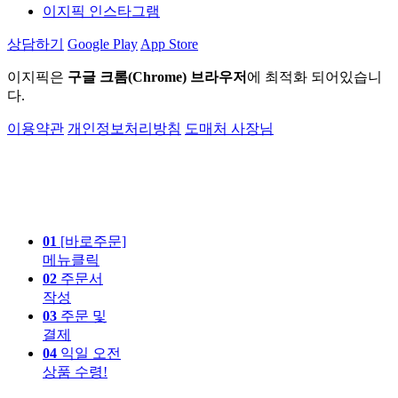
이지픽 인스타그램
상담하기
Google Play
App Store
이지픽은
구글 크롬(Chrome) 브라우저
에 최적화 되어있습니
다.
이용약관
개인정보처리방침
도매처 사장님
01
[바로주문]
메뉴클릭
02
주문서
작성
03
주문 및
결제
04
익일 오전
상품 수령!