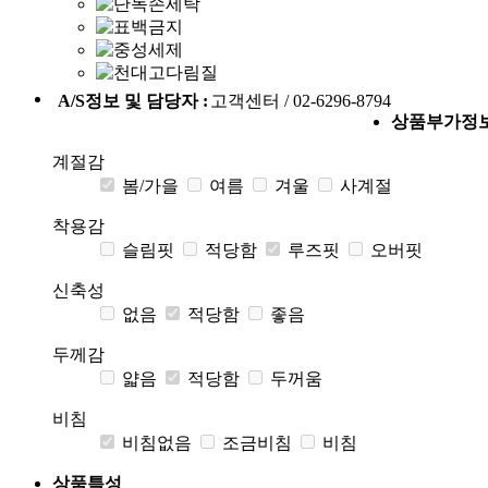
A/S정보 및 담당자 :
고객센터 / 02-6296-8794
상품부가정
계절감
봄/가을
여름
겨울
사계절
착용감
슬림핏
적당함
루즈핏
오버핏
신축성
없음
적당함
좋음
두께감
얇음
적당함
두꺼움
비침
비침없음
조금비침
비침
상품특성