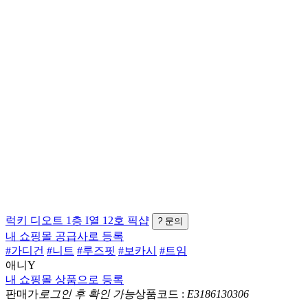
럭키
디오트 1층 I열 12호
픽샵
?
문의
내 쇼핑몰 공급사로 등록
#가디건
#니트
#루즈핏
#보카시
#트임
애니Y
내 쇼핑몰 상품으로 등록
판매가
로그인 후 확인 가능
상품코드 :
E3186130306