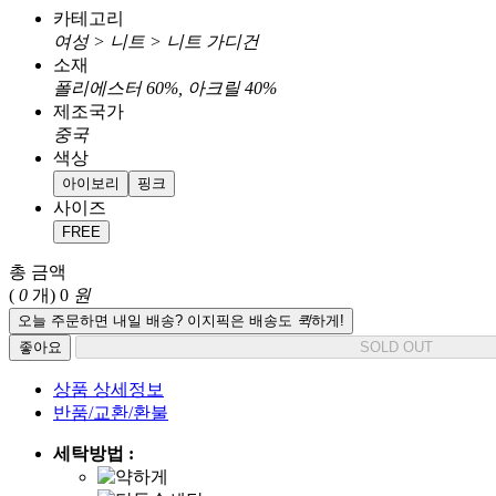
카테고리
여성 > 니트 > 니트 가디건
소재
폴리에스터 60%, 아크릴 40%
제조국가
중국
색상
아이보리
핑크
사이즈
FREE
총 금액
(
0
개)
0
원
오늘 주문하면 내일 배송? 이지픽은 배송도
퀵
하게!
좋아요
SOLD OUT
상품 상세정보
반품/교환/환불
세탁방법 :