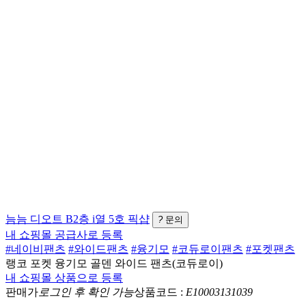
늠늠
디오트 B2층 i열 5호
픽샵
?
문의
내 쇼핑몰 공급사로 등록
#네이비팬츠
#와이드팬츠
#융기모
#코듀로이팬츠
#포켓팬츠
랭코 포켓 융기모 골덴 와이드 팬츠(코듀로이)
내 쇼핑몰 상품으로 등록
판매가
로그인 후 확인 가능
상품코드 :
E10003131039