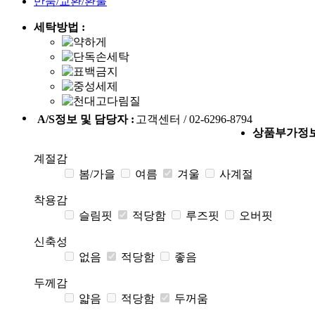
반품/교환/환불
세탁방법 :
A/S정보 및 담당자 :
고객센터 / 02-6296-8794
상품부가정
계절감
봄/가을
여름
겨울
사계절
착용감
슬림핏
적당함
루즈핏
오버핏
신축성
없음
적당함
좋음
두께감
얇음
적당함
두꺼움