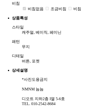
비침
비침없음
조금비침
비침
상품특성
스타일
캐주얼, 베이직, 페미닌
패턴
무지
디테일
버튼, 포켓
상세설명
*사진도용금지
NMNM 늠늠
디오트 지하2층 I열 5-6호
TEL. 010-2542-8684