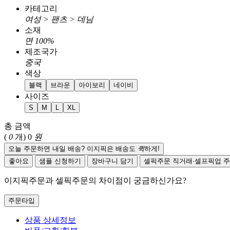
카테고리
여성 > 팬츠 > 데님
소재
면 100%
제조국가
중국
색상
블랙
브라운
아이보리
네이비
사이즈
S
M
L
XL
총 금액
(
0
개)
0
원
오늘 주문하면 내일 배송? 이지픽은 배송도
퀵
하게!
좋아요
샘플 신청하기
장바구니 담기
셀픽주문
직거래·셀프픽업 
이지픽주문과 셀픽주문의 차이점이 궁금하신가요?
주문타입
상품 상세정보