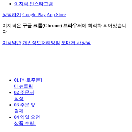
이지픽 인스타그램
상담하기
Google Play
App Store
이지픽은
구글 크롬(Chrome) 브라우저
에 최적화 되어있습니
다.
이용약관
개인정보처리방침
도매처 사장님
01
[바로주문]
메뉴클릭
02
주문서
작성
03
주문 및
결제
04
익일 오전
상품 수령!