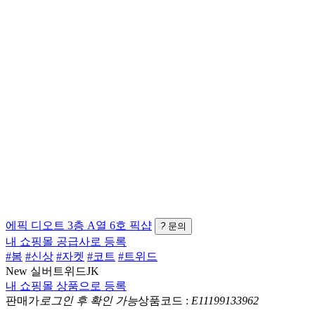
에픽
디오트 3층 A열 6호
픽샵
?
문의
내 쇼핑몰 공급사로 등록
#봄
#신상
#자켓
#코트
#트위드
New 실버트위드JK
내 쇼핑몰 상품으로 등록
판매가
로그인 후 확인 가능
상품코드 :
E11199133962