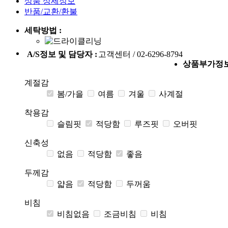
상품 상세정보
반품/교환/환불
세탁방법 :
A/S정보 및 담당자 :
고객센터 / 02-6296-8794
상품부가정
계절감
봄/가을
여름
겨울
사계절
착용감
슬림핏
적당함
루즈핏
오버핏
신축성
없음
적당함
좋음
두께감
얇음
적당함
두꺼움
비침
비침없음
조금비침
비침