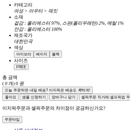
카테고리
여성 > 아우터 > 재킷
소재
겉감 : 폴리에스터 97%, 스판(폴리우레탄) 2%, 메탈 1%
안감 : 폴리에스터 100%
제조국가
대한민국
색상
아이보리
베이지
블랙
사이즈
FREE
총 금액
(
0
개)
0
원
오늘 주문하면 내일 배송? 이지픽은 배송도
퀵
하게!
좋아요
샘플 신청하기
장바구니 담기
셀픽주문
직거래·셀프픽업 
이지픽주문과 셀픽주문의 차이점이 궁금하신가요?
주문타입