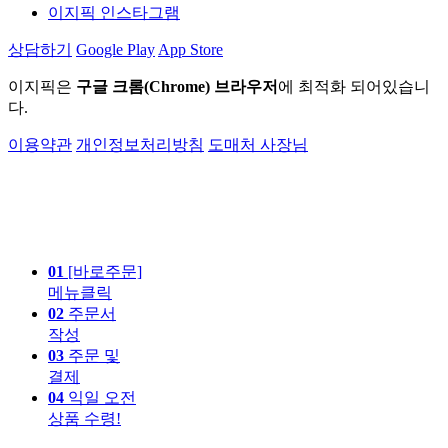
이지픽 인스타그램
상담하기
Google Play
App Store
이지픽은
구글 크롬(Chrome) 브라우저
에 최적화 되어있습니
다.
이용약관
개인정보처리방침
도매처 사장님
01
[바로주문]
메뉴클릭
02
주문서
작성
03
주문 및
결제
04
익일 오전
상품 수령!