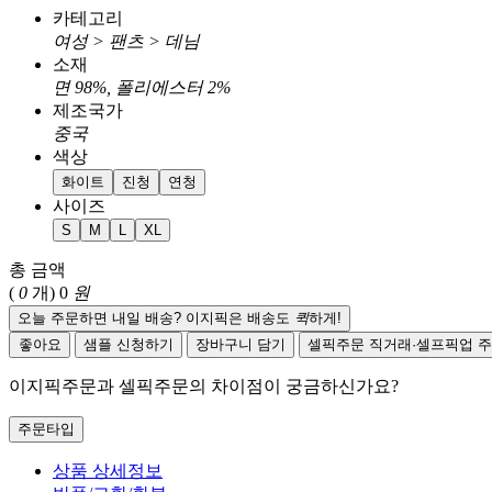
카테고리
여성 > 팬츠 > 데님
소재
면 98%, 폴리에스터 2%
제조국가
중국
색상
화이트
진청
연청
사이즈
S
M
L
XL
총 금액
(
0
개)
0
원
오늘 주문하면 내일 배송? 이지픽은 배송도
퀵
하게!
좋아요
샘플 신청하기
장바구니 담기
셀픽주문
직거래·셀프픽업 
이지픽주문과 셀픽주문의 차이점이 궁금하신가요?
주문타입
상품 상세정보