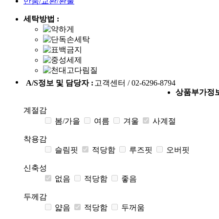
반품/교환/환불
세탁방법 :
A/S정보 및 담당자 :
고객센터 / 02-6296-8794
상품부가정
계절감
봄/가을
여름
겨울
사계절
착용감
슬림핏
적당함
루즈핏
오버핏
신축성
없음
적당함
좋음
두께감
얇음
적당함
두꺼움