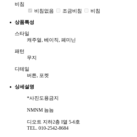
비침
비침없음
조금비침
비침
상품특성
스타일
캐주얼, 베이직, 페미닌
패턴
무지
디테일
버튼, 포켓
상세설명
*사진도용금지
NMNM 늠늠
디오트 지하2층 I열 5-6호
TEL. 010-2542-8684