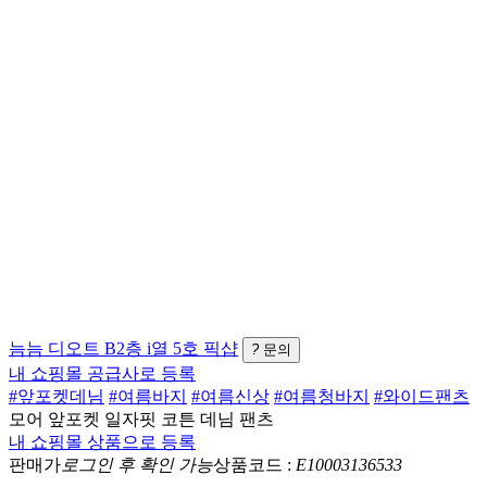
늠늠
디오트 B2층 i열 5호
픽샵
?
문의
내 쇼핑몰 공급사로 등록
#앞포켓데님
#여름바지
#여름신상
#여름청바지
#와이드팬츠
모어 앞포켓 일자핏 코튼 데님 팬츠
내 쇼핑몰 상품으로 등록
판매가
로그인 후 확인 가능
상품코드 :
E10003136533