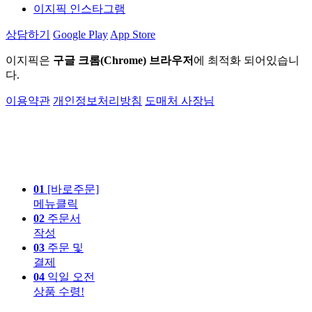
이지픽 인스타그램
상담하기
Google Play
App Store
이지픽은
구글 크롬(Chrome) 브라우저
에 최적화 되어있습니
다.
이용약관
개인정보처리방침
도매처 사장님
01
[바로주문]
메뉴클릭
02
주문서
작성
03
주문 및
결제
04
익일 오전
상품 수령!