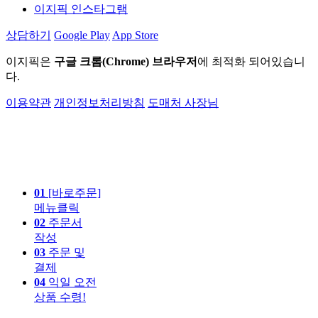
이지픽 인스타그램
상담하기
Google Play
App Store
이지픽은
구글 크롬(Chrome) 브라우저
에 최적화 되어있습니
다.
이용약관
개인정보처리방침
도매처 사장님
01
[바로주문]
메뉴클릭
02
주문서
작성
03
주문 및
결제
04
익일 오전
상품 수령!