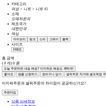
카테고리
여성 > 니트 > 니트 티
소재
도매처문의
제조국가
대한민국
색상
아이보리
핑크
소라
그레이
블랙
사이즈
FREE
총 금액
(
0
개)
0
원
오늘 주문하면 내일 배송? 이지픽은 배송도
퀵
하게!
좋아요
샘플 신청하기
장바구니 담기
셀픽주문
직거래·셀프픽업 
이지픽주문과 셀픽주문의 차이점이 궁금하신가요?
주문타입
상품 상세정보