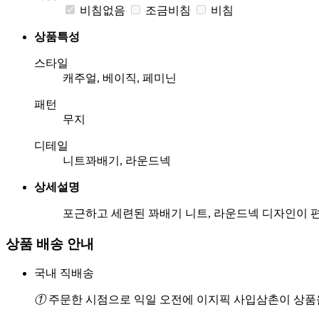
비침없음
조금비침
비침
상품특성
스타일
캐주얼, 베이직, 페미닌
패턴
무지
디테일
니트꽈배기, 라운드넥
상세설명
포근하고 세련된 꽈배기 니트, 라운드넥 디자인이 
상품 배송 안내
국내 직배송
①
주문한 시점으로 익일 오전에 이지픽 사입삼촌이 상품을