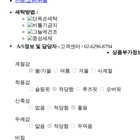
반품/교환/환불
세탁방법 :
A/S정보 및 담당자 :
고객센터 / 02-6296-8794
상품부가정
계절감
봄/가을
여름
겨울
사계절
착용감
슬림핏
적당함
루즈핏
오버핏
신축성
없음
적당함
좋음
두께감
얇음
적당함
두꺼움
비침