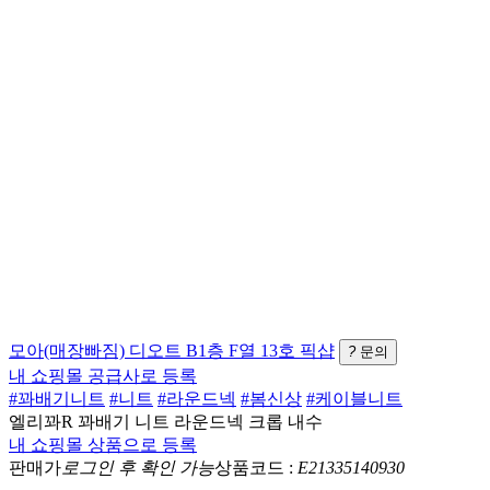
모아(매장빠짐)
디오트 B1층 F열 13호
픽샵
?
문의
내 쇼핑몰 공급사로 등록
#꽈배기니트
#니트
#라운드넥
#봄신상
#케이블니트
엘리꽈R 꽈배기 니트 라운드넥 크롭 내수
내 쇼핑몰 상품으로 등록
판매가
로그인 후 확인 가능
상품코드 :
E21335140930