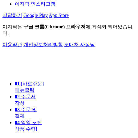
이지픽 인스타그램
상담하기
Google Play
App Store
이지픽은
구글 크롬(Chrome) 브라우저
에 최적화 되어있습니
다.
이용약관
개인정보처리방침
도매처 사장님
01
[바로주문]
메뉴클릭
02
주문서
작성
03
주문 및
결제
04
익일 오전
상품 수령!