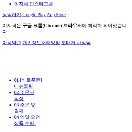
이지픽 인스타그램
상담하기
Google Play
App Store
이지픽은
구글 크롬(Chrome) 브라우저
에 최적화 되어있습니
다.
이용약관
개인정보처리방침
도매처 사장님
01
[바로주문]
메뉴클릭
02
주문서
작성
03
주문 및
결제
04
익일 오전
상품 수령!