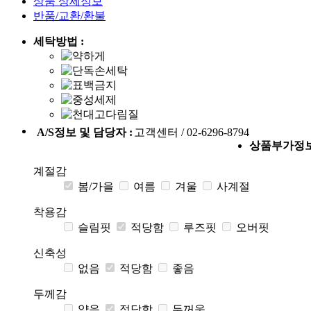
상품 상세정보
반품/교환/환불
세탁방법 :
A/S정보 및 담당자 :
고객센터 / 02-6296-8794
상품부가정
계절감
봄/가을
여름
겨울
사계절
착용감
슬림핏
적당함
루즈핏
오버핏
신축성
없음
적당함
좋음
두께감
얇음
적당함
두꺼움