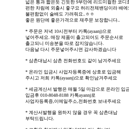
넓은 통과 짧은듯 긴듯한 9부만에 리드미컬한 코디
편한 차림에 외출시 좋구요 허리전체밴딩이라 배에
불편함없이 술배도 가려줘요..ㅎㅎ
좋은 원단에 좋은가격으로 재주문 보장합니다..
* 주문은 저녁 10시전부터 카톡(ayaanj)으로
넣어주세요. 매장 제품이 출고되어도 주문순서로
출고되니 미송분을 따로 잡지않습니다.
다음날 다시 주문넣어주시면 감사하겠습니다
* 삼촌대납시 삼촌 전화번호도 같이 남겨주세요
* 온라인 입금시 사업자등록증에 상호로 입금해
주시고 저희 카톡(ayaanj)으로 확인남겨주세요
* 세금계산서 발행은 매월 5일 마감으로 온라인 입금
입금후 010-8048-8188 카톡ayannj로
사업자등록증,이메일주소,전화번호 보내주세요
* 계산서발행을 원하지 않을 경우 꼭 삼촌대납
부탁드립니다.