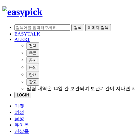
검색
이미지 검색
EASYTALK
ALERT
전체
주문
공지
문의
안내
광고
알림 내역은 14일 간 보관되며 보관기간이 지나면 
LOGIN
마켓
여성
남성
유아동
신상품