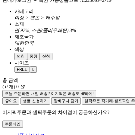
판매가
로그인 후 확인 가능
상품코드 :
E22308142719
카테고리
여성 > 팬츠 > 캐주얼
소재
면 97%, 스판(폴리우레탄) 3%
제조국가
대한민국
색상
연청
중청
진청
사이즈
FREE
L
총 금액
(
0
개)
0
원
오늘 주문하면 내일 배송? 이지픽은 배송도
퀵
하게!
좋아요
샘플 신청하기
장바구니 담기
셀픽주문
직거래·셀프픽업 
이지픽주문과 셀픽주문의 차이점이 궁금하신가요?
주문타입