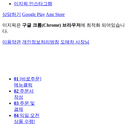
이지픽 인스타그램
상담하기
Google Play
App Store
이지픽은
구글 크롬(Chrome) 브라우저
에 최적화 되어있습니
다.
이용약관
개인정보처리방침
도매처 사장님
01
[바로주문]
메뉴클릭
02
주문서
작성
03
주문 및
결제
04
익일 오전
상품 수령!