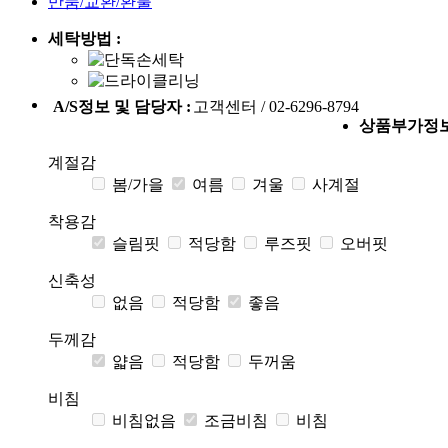
반품/교환/환불
세탁방법 :
A/S정보 및 담당자 :
고객센터 / 02-6296-8794
상품부가정
계절감
봄/가을
여름
겨울
사계절
착용감
슬림핏
적당함
루즈핏
오버핏
신축성
없음
적당함
좋음
두께감
얇음
적당함
두꺼움
비침
비침없음
조금비침
비침