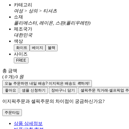
카테고리
여성 > 상의 > 티셔츠
소재
폴리에스터, 레이온, 스판(폴리우레탄)
제조국가
대한민국
색상
화이트
베이지
블랙
사이즈
FREE
총 금액
(
0
개)
0
원
오늘 주문하면 내일 배송? 이지픽은 배송도
퀵
하게!
좋아요
샘플 신청하기
장바구니 담기
셀픽주문
직거래·셀프픽업 
이지픽주문과 셀픽주문의 차이점이 궁금하신가요?
주문타입
상품 상세정보