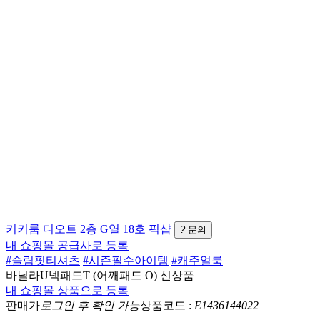
키키룸
디오트 2층 G열 18호
픽샵
?
문의
내 쇼핑몰 공급사로 등록
#슬림핏티셔츠
#시즌필수아이템
#캐주얼룩
바닐라U넥패드T (어깨패드 O)
신상품
내 쇼핑몰 상품으로 등록
판매가
로그인 후 확인 가능
상품코드 :
E1436144022